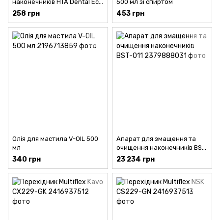
наконечників HTA Dental Eco
500 мл зі спиртом
Cleaner 300 мл
258 грн
453 грн
Олія для мастила V-OIL 500
Апарат для змащення та
мл
очищення наконечників BST-
011
340 грн
23 234 грн