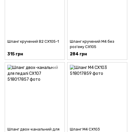
Шланг кручений В2 CX105-1
Шланг кручений М4 без
роз'єму CX105
315 грн
284 грн
Шланг двох-канальний для
Шланг М4 CX103