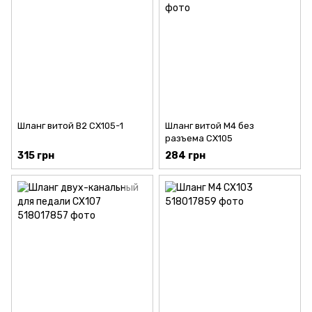
Шланг витой В2 CX105-1
Шланг витой М4 без
разъема CX105
315 грн
284 грн