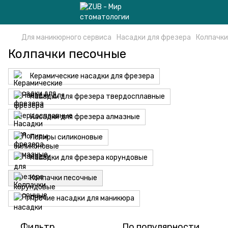
Для маникюрного сервиса
Насадки для фрезера
Колпачки
Колпачки песочные
Керамические насадки для фрезера
Насадки для фрезера твердосплавные
Насадки для фрезера алмазные
Полиры силиконовые
Насадки для фрезера корундовые
Колпачки песочные
Прочие насадки для маникюра
Фильтр
По популярности