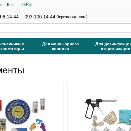
Укр
Рус
ия
Блог
06-14-44
093-106-14-44
Перезвонить вам?
конечники и
Для маникюрного
Для дезинфекци
икромоторы
сервиса
стерилизации
менты