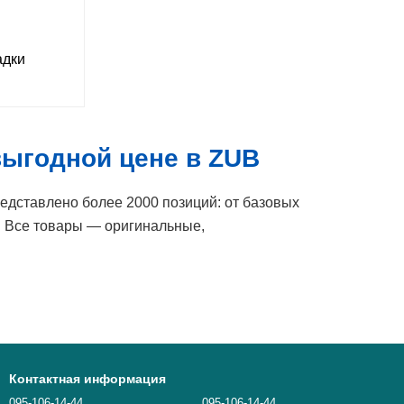
дки
выгодной цене в ZUB
дставлено более 2000 позиций: от базовых
. Все товары — оригинальные,
ожницы, кюреты.
Контактная информация
095-106-14-44
095-106-14-44