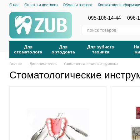
Перейти к основному контенту
О нас
Оплата и доставка
Обмен и возврат
Контактная информац
095-106-14-44
096-1
Для
Для
Для зубного
На
стоматолога
ортодонта
техника
м
Главная
Для стоматолога
Стоматологические инструменты
Стоматологические инстру