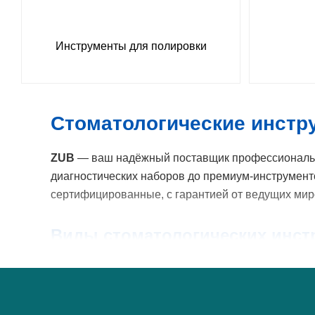
Инструменты для полировки
Стоматологические инстру
ZUB
— ваш надёжный поставщик профессиональны
диагностических наборов до премиум-инструменто
сертифицированные, с гарантией от ведущих мир
Виды стоматологических инст
Диагностические инструменты
— зеркала,
Хирургические инструменты
— щипцы для
Терапевтические и реставрационные
— г