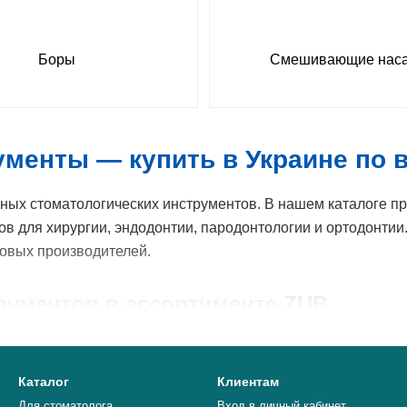
Боры
Смешивающие наса
менты — купить в Украине по 
х стоматологических инструментов. В нашем каталоге пре
в для хирургии, эндодонтии, пародонтологии и ортодонтии
овых производителей.
рументов в ассортименте ZUB
 зонды, пинцеты, экскаваторы.
 удаления зубов, элеваторы, скальпели, иглодержатели, н
Каталог
Клиентам
ладилки, штопферы, шпатели, матрицы, сепараторы.
Для стоматолога
Вход в личный кабинет