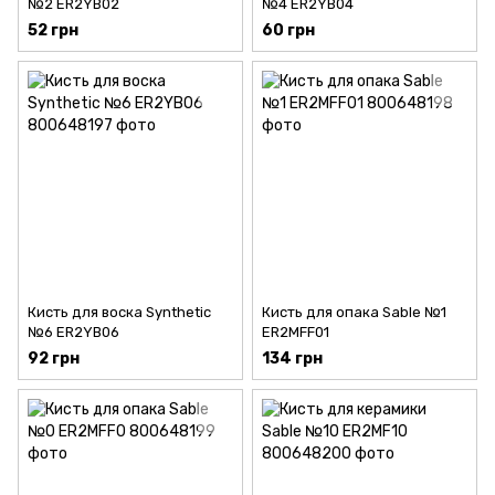
№2 ER2YB02
№4 ER2YB04
52 грн
60 грн
Кисть для воска Synthetic
Кисть для опака Sable №1
№6 ER2YB06
ER2MFF01
92 грн
134 грн