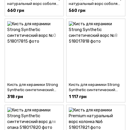
натуральный ворс соболя
натуральный ворс соболя
№2
для опака
660 грн
560 грн
Кисть для керамики Strong
Кисть для керамики Strong
Synthetic синтетический
Synthetic синтетический
ворс №0
ворс №8
318 грн
1 117 грн