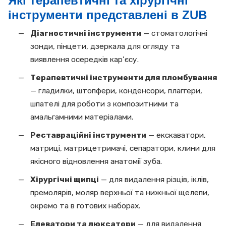
Які терапевтичні та хірургічні
інструменти представлені в ZUB
Діагностичні інструменти
— стоматологічні
зонди, пінцети, дзеркала для огляду та
виявлення осередків кар’єсу.
Терапевтичні інструменти для пломбування
— гладилки, штопфери, конденсори, плаггери,
шпателі для роботи з композитними та
амальгамними матеріалами.
Реставраційні інструменти
— екскаватори,
матриці, матрицетримачі, сепаратори, клини для
якісного відновлення анатомії зуба.
Хірургічні щипці
— для видалення різців, іклів,
премолярів, моляр верхньої та нижньої щелепи,
окремо та в готових наборах.
Елеватори та люксатори
— для видалення