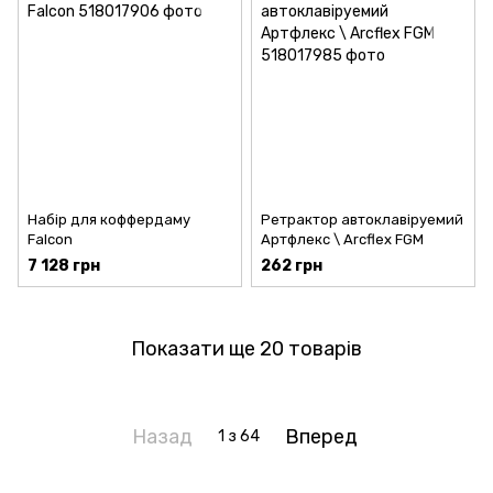
Набір для коффердаму
Ретрактор автоклавіруемий
Falcon
Артфлекс \ Arcflex FGM
7 128 грн
262 грн
Показати ще 20 товарів
Назад
Вперед
1
з 64