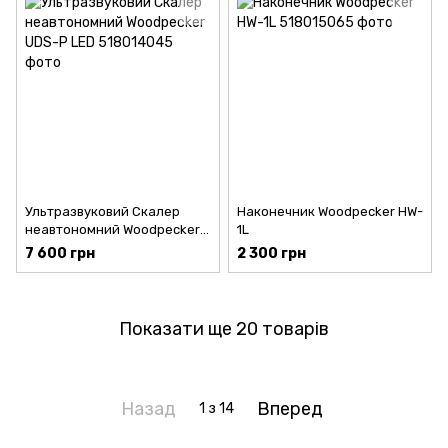
Ультразвуковий Скалер
Наконечник Woodpecker HW-
неавтономний Woodpecker
1L
UDS-P LED
7 600 грн
2 300 грн
Показати ще 20 товарів
Назад
Вперед
1
з 14