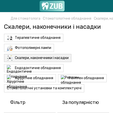
Для стоматолога
Стоматологічне обладнання
Скалери, н
Скалери, наконечники і насадки
Терапевтичне обладнання
Фотополімерні лампи
Скалери, наконечники і насадки
Ендодонтичне обладнання
Хірургічне обладнання
Рентген обладнання
Стоматологічні установки та комплектуючі
Фільтр
За популярністю