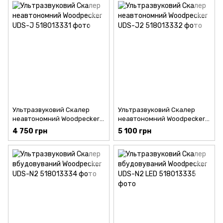
Ультразвуковий Скалер
Ультразвуковий Скалер
неавтономний Woodpecker
неавтономний Woodpecker
UDS-J
UDS-J2
4 750 грн
5 100 грн