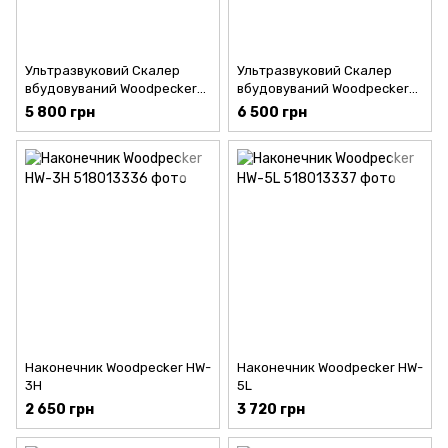
Ультразвуковий Скалер
Ультразвуковий Скалер
вбудовуваний Woodpecker
вбудовуваний Woodpecker
UDS-N2
UDS-N2 LED
5 800 грн
6 500 грн
Наконечник Woodpecker HW-
Наконечник Woodpecker HW-
3H
5L
2 650 грн
3 720 грн