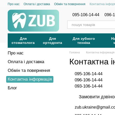
Перейти до основного контенту
Про нас
Оплата і доставка
Обмін та повернення
Контактна інфор
095-106-14-44
096-1
Для
Для
Для зубного
Н
стоматолога
ортодонта
техніка
Про нас
Головна
Контактна інформація
Контактна 
Оплата і доставка
Обмін та повернення
095-106-14-44
Контактна інформація
096-106-14-44
093-106-14-44
Блог
Замовити дзвіно
zub.ukraine@gmail.c