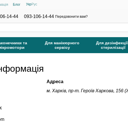
Укр
Рус
мація
Блог
06-14-44
093-106-14-44
Передзвонити вам?
аконечники та
Для манікюрного
Для дезінфекції
мікромотори
сервісу
стерилізації
інформація
Адреса
м. Харків, пр-т. Героїв Харкова, 156
к
om