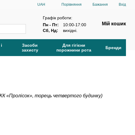
Порівняння
UAH
Бажання
Вхід
Графік роботи:
Мій кошик
Пн - Пт:
10:00-17:00
Сб, Нд:
вихідні.
 і
Засоби
Для гігієни
Бренди
захисту
порожнини рота
 (ЖК «Пролiсок», торець четвертого будинку)