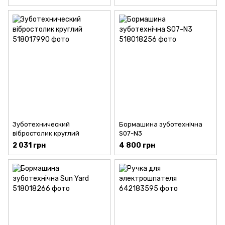
Зуботехнический
Бормашина зуботехнічна
вібростолик круглий
S07-N3
2 031 грн
4 800 грн