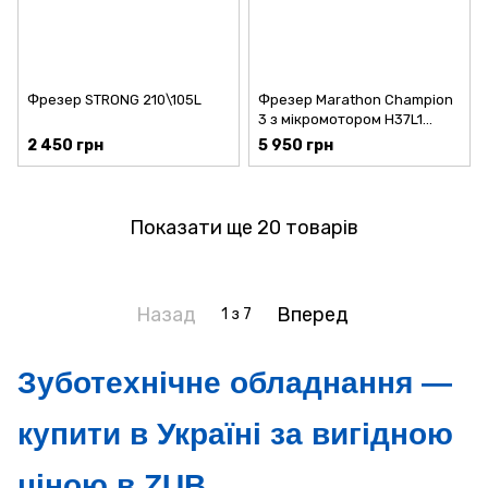
Фрезер STRONG 210\105L
Фрезер Marathon Champion
3 з мікромотором H37L1
Оригінальний
2 450 грн
5 950 грн
Показати ще 20 товарів
Назад
Вперед
1
з 7
Зуботехнічне обладнання —
купити в Україні за вигідною
ціною в ZUB