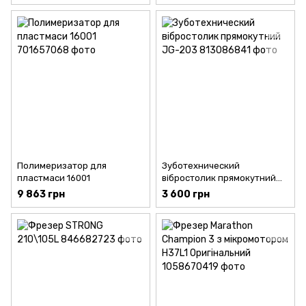
Полимеризатор для
Зуботехнический
пластмаси 16001
вібростолик прямокутний
JG-203
9 863 грн
3 600 грн