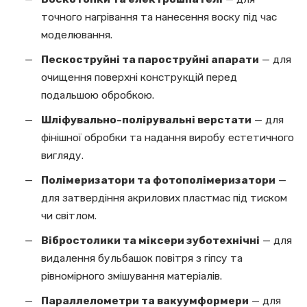
точного нагрівання та нанесення воску під час
моделювання.
Пескоструйні та пароструйні апарати
— для
очищення поверхні конструкцій перед
подальшою обробкою.
Шліфувально-полірувальні верстати
— для
фінішної обробки та надання виробу естетичного
вигляду.
Полімеризатори та фотополімеризатори
—
для затвердіння акрилових пластмас під тиском
чи світлом.
Вібростолики та міксери зуботехнічні
— для
видалення бульбашок повітря з гіпсу та
рівномірного змішування матеріалів.
Параллелометри та вакуумформери
— для