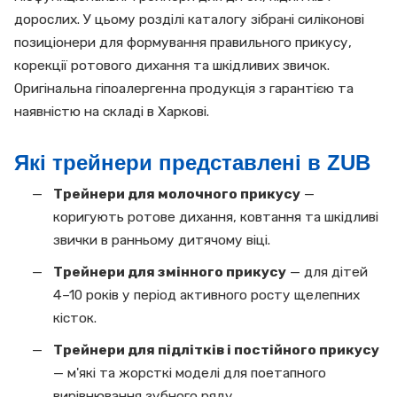
дорослих. У цьому розділі каталогу зібрані силіконові
позиціонери для формування правильного прикусу,
корекції ротового дихання та шкідливих звичок.
Оригінальна гіпоалергенна продукція з гарантією та
наявністю на складі в Харкові.
Які трейнери представлені в ZUB
Трейнери для молочного прикусу
—
коригують ротове дихання, ковтання та шкідливі
звички в ранньому дитячому віці.
Трейнери для змінного прикусу
— для дітей
4–10 років у період активного росту щелепних
кісток.
Трейнери для підлітків і постійного прикусу
— м'які та жорсткі моделі для поетапного
вирівнювання зубного ряду.