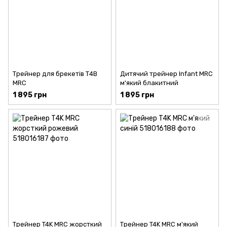
Трейнер для брекетів Т4В
Дитячий трейнер Infant MRC
MRC
м'який блакитний
1 895 грн
1 895 грн
Трейнер T4K MRC жорсткий
Трейнер T4K MRC м'який