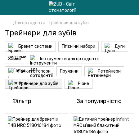
Для ортодонта
Трейнери для зубів
Трейнери для зубів
Брекет системи
Гігієнічні набори
Дуги
Замки
Інструменти для ортодонтії
Гачки і стопори
Пружини
Ретейнери
Трейнери для зубів
Різне
Фільтр
За популярністю