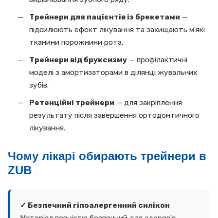
Трейнери для пацієнтів із брекетами
—
підсилюють ефект лікування та захищають м'які
тканини порожнини рота.
Трейнери від бруксизму
— профілактичні
моделі з амортизаторами в ділянці жувальних
зубів.
Ретенційні трейнери
— для закріплення
результату після завершення ортодонтичного
лікування.
Чому лікарі обирають трейнери в
ZUB
✓ Безпечний гіпоалергенний силікон
Матеріал повністю безпечний для здоров'я