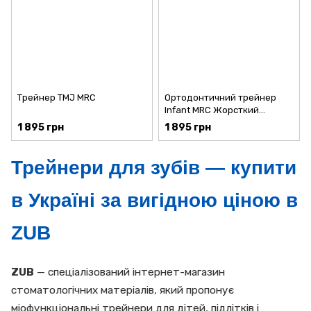
Трейнер ТМЈ MRC
Ортодонтичний трейнер
Infant MRC Жорсткий
Рожевий
1 895 грн
1 895 грн
Трейнери для зубів — купити
в Україні за вигідною ціною в
ZUB
ZUB
— спеціалізований інтернет-магазин
стоматологічних матеріалів, який пропонує
міофункціональні трейнери для дітей, підлітків і