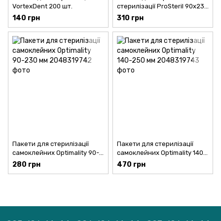
VortexDent 200 шт.
стерилізації ProSteril 90x230
мм, 200 шт.
140 грн
310 грн
Пакети для стерилізації
Пакети для стерилізації
самоклейних Optimality 90-
самоклейних Optimality 140-
230 мм
250 мм
280 грн
470 грн