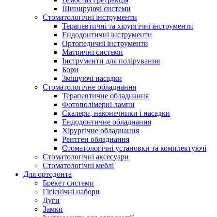
Шинируючі системи
Стоматологічні інструменти
Терапевтичні та хірургічні інструменти
Ендодонтичні інструменти
Ортопедичні інструменти
Матричні системи
Інструменти для полірування
Бори
Змішуючі насадки
Стоматологічне обладнання
Терапевтичне обладнання
Фотополімерні лампи
Скалери, наконечники і насадки
Ендодонтичне обладнання
Хірургічне обладнання
Рентген обладнання
Стоматологічні установки та комплектуючі
Стоматологічні аксесуари
Стоматологічні меблі
Для ортодонта
Брекет системи
Гігієнічні набори
Дуги
Замки