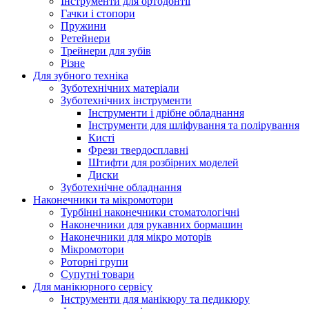
Інструменти для ортодонтії
Гачки і стопори
Пружини
Ретейнери
Трейнери для зубів
Різне
Для зубного техніка
Зуботехнічних матеріали
Зуботехнічних інструменти
Інструменти і дрібне обладнання
Інструменти для шліфування та полірування
Кисті
Фрези твердосплавні
Штифти для розбірних моделей
Диски
Зуботехнічне обладнання
Наконечники та мікромотори
Турбінні наконечники стоматологічні
Наконечники для рукавних бормашин
Наконечники для мікро моторів
Мікромотори
Роторні групи
Супутні товари
Для манікюрного сервісу
Інструменти для манікюру та педикюру