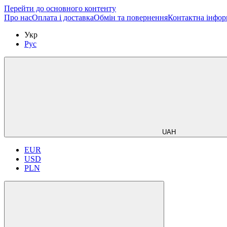
Перейти до основного контенту
Про нас
Оплата і доставка
Обмін та повернення
Контактна інфор
Укр
Рус
UAH
EUR
USD
PLN