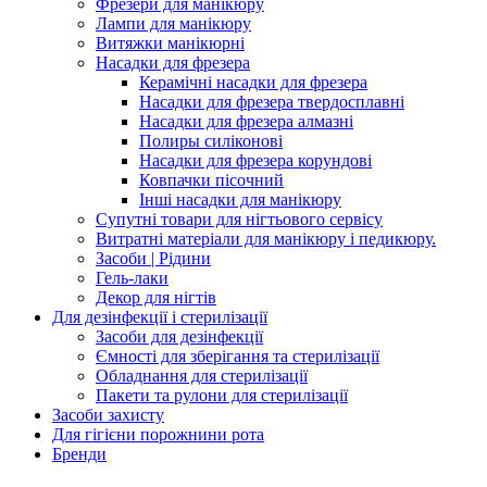
Фрезери для манікюру
Лампи для манікюру
Витяжки манікюрні
Насадки для фрезера
Керамічні насадки для фрезера
Насадки для фрезера твердосплавні
Насадки для фрезера алмазні
Полиры силіконові
Насадки для фрезера корундові
Ковпачки пісочний
Інші насадки для манікюру
Супутні товари для нігтьового сервісу
Витратні матеріали для манікюру і педикюру.
Засоби | Рідини
Гель-лаки
Декор для нігтів
Для дезінфекції і стерилізації
Засоби для дезінфекції
Ємності для зберігання та стерилізації
Обладнання для стерилізації
Пакети та рулони для стерилізації
Засоби захисту
Для гігієни порожнини рота
Бренди