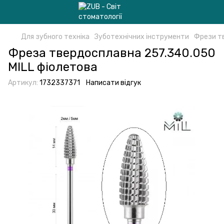
Для зубного техніка
Зуботехнічних інструменти
Фрези т
Фреза твердосплавна 257.340.050
MILL фіолетова
Артикул:
1732337371
Написати відгук