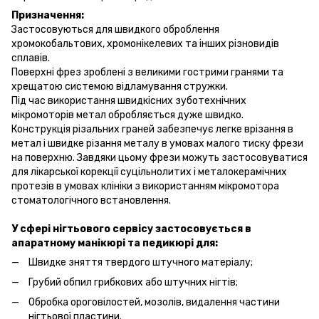
Призначення:
Застосовуються для швидкого оброблення
хромокобальтових, хромонікелевих та інших різновидів
сплавів.
Поверхні фрез зроблені з великими гострими гранями та
хрещатою системою відламування стружки.
Під час використання швидкісних зуботехнічних
мікромоторів метал обробляється дуже швидко.
Конструкція різальних граней забезпечує легке врізання в
метал і швидке різання металу в умовах малого тиску фрези
на поверхню. Завдяки цьому фрези можуть застосовуватися
для лікарської корекції суцільнолитих і металокерамічних
протезів в умовах клініки з використанням мікромотора
стоматологічного встановлення.
У сфері нігтьового сервісу застосовується в
апаратному манікюрі та педикюрі для:
Швидке зняття твердого штучного матеріалу;
Грубий обпил грибкових або штучних нігтів;
Обробка ороговілостей, мозолів, видалення частини
нігтьової пластини.