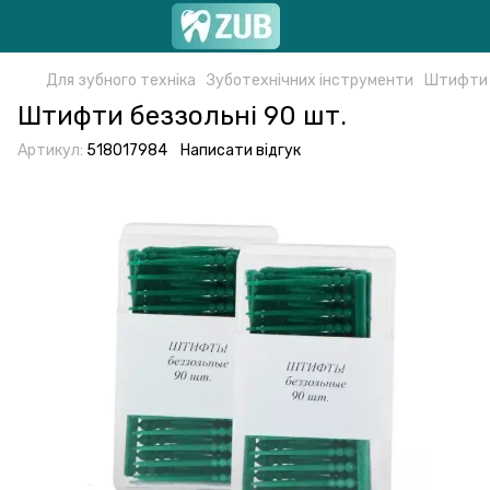
Для зубного техніка
Зуботехнічних інструменти
Штифти 
Штифти беззольні 90 шт.
Артикул:
518017984
Написати відгук