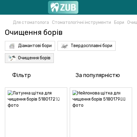
Для стоматолога
Стоматологічні інструменти
Бори
Очищ
Очищення борів
Діамантові бори
Твердосплавні бори
Очищення борів
Фільтр
За популярністю