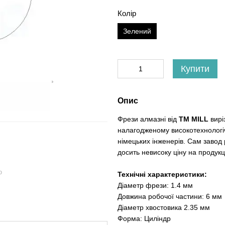
Колір
Зелений
Купити
Опис
Фрези алмазні від
ТМ MILL
вирі
налагодженому високотехнологі
німецьких інженерів. Сам завод
досить невисоку ціну на продукц
ю
Технічні характеристики:
Діаметр фрези: 1.4 мм
Довжина робочої частини: 6 мм
Діаметр хвостовика 2.35 мм
Форма: Циліндр