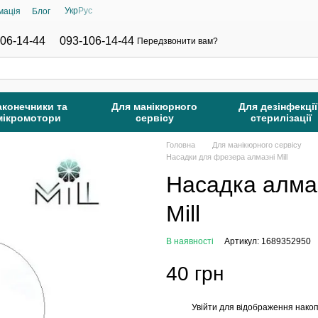
Укр
Рус
мація
Блог
06-14-44
093-106-14-44
Передзвонити вам?
аконечники та
Для манікюрного
Для дезінфекції
мікромотори
сервісу
стерилізації
Головна
Для манікюрного сервісу
Насадки для фрезера алмазні Mill
Насадка алма
Mill
В наявності
Артикул: 1689352950
40 грн
Увійти
для відображення накоп
%