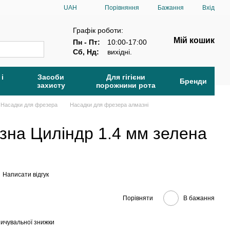
Порівняння
UAH
Бажання
Вхід
Графік роботи:
Мій кошик
Пн - Пт:
10:00-17:00
Сб, Нд:
вихідні.
 і
Засоби
Для гігієни
Бренди
захисту
порожнини рота
Насадки для фрезера
Насадки для фрезера алмазні
зна Циліндр 1.4 мм зелена
Написати відгук
Порівняти
В бажання
ичувальної знижки