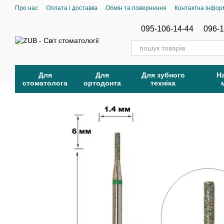
Перейти до основного контенту
Про нас
Оплата і доставка
Обмін та повернення
Контактна інфор
095-106-14-44
096-1
Для
Для
Для зубного
Н
стоматолога
ортодонта
техніка