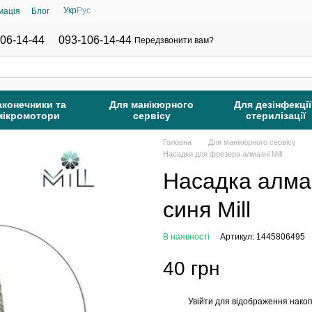
Укр
Рус
мація
Блог
06-14-44
093-106-14-44
Передзвонити вам?
аконечники та
Для манікюрного
Для дезінфекції
мікромотори
сервісу
стерилізації
Головна
Для манікюрного сервісу
Насадки для фрезера алмазні Mill
Насадка алма
синя Mill
В наявності
Артикул: 1445806495
40 грн
Увійти
для відображення накоп
%