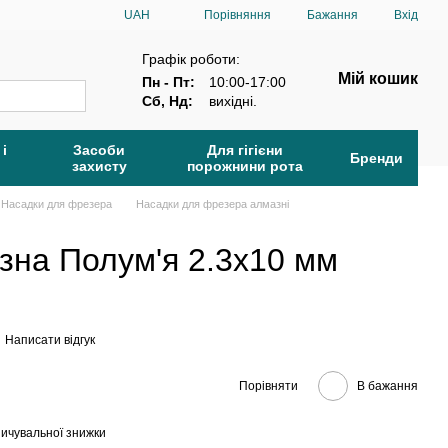
Порівняння
UAH
Бажання
Вхід
Графік роботи:
Мій кошик
Пн - Пт:
10:00-17:00
Сб, Нд:
вихідні.
 і
Засоби
Для гігієни
Бренди
захисту
порожнини рота
Насадки для фрезера
Насадки для фрезера алмазні
зна Полум'я 2.3х10 мм
Написати відгук
Порівняти
В бажання
ичувальної знижки