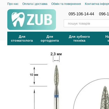
Перейти до основного контенту
Про нас
Оплата і доставка
Обмін та повернення
Контактна інфор
095-106-14-44
096-1
Для
Для
Для зубного
Н
стоматолога
ортодонта
техніка