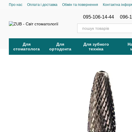
Перейти до основного контенту
Про нас
Оплата і доставка
Обмін та повернення
Контактна інфор
095-106-14-44
096-1
Для
Для
Для зубного
Н
стоматолога
ортодонта
техніка