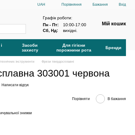
Порівняння
UAH
Бажання
Вхід
Графік роботи:
Мій кошик
Пн - Пт:
10:00-17:00
Сб, Нд:
вихідні.
 і
Засоби
Для гігієни
Бренди
захисту
порожнини рота
технічних інструменти
Фрези твердосплавні
сплавна 303001 червона
Написати відгук
Порівняти
В бажання
ичувальної знижки