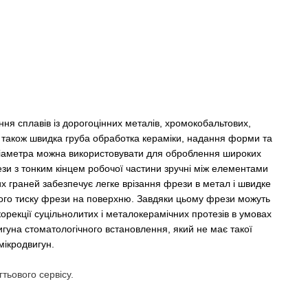
ня сплавів із дорогоцінних металів, хромокобальтових,
 а також швидка груба обработка кераміки, надання форми та
діаметра можна використовувати для оброблення широких
ези з тонким кінцем робочої частини зручні між елементами
них граней забезпечує легке врізання фрези в метал і швидке
лого тиску фрези на поверхню. Завдяки цьому фрези можуть
корекції суцільнолитих і металокерамічних протезів в умовах
игуна стоматологічного встановлення, який не має такої
мікродвигун.
тьового сервісу.