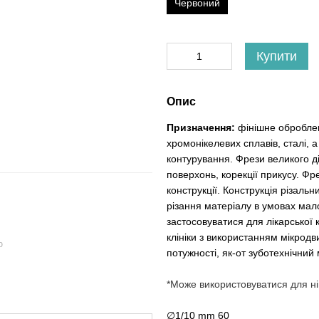
Червоний
Купити
Опис
Призначення:
фінішне оброблен
хромонікелевих сплавів, сталі,
контурування. Фрези великого 
поверхонь, корекції прикусу. Фр
конструкції. Конструкція різаль
різання матеріалу в умовах ма
застосовуватися для лікарської 
клініки з використанням мікродв
ю
потужності, як-от зуботехнічний 
*Може використовуватися для ніг
∅1/10 mm 60