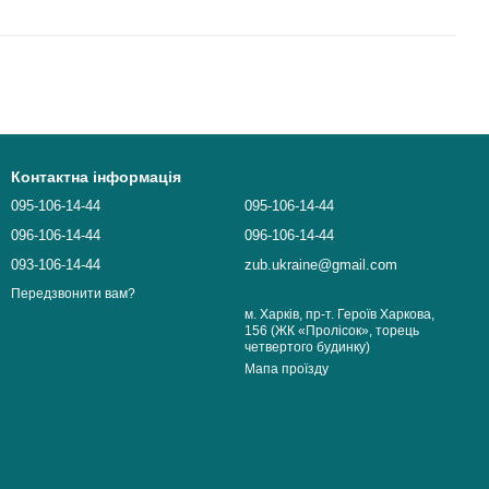
Контактна інформація
095-106-14-44
095-106-14-44
096-106-14-44
096-106-14-44
093-106-14-44
zub.ukraine@gmail.com
Передзвонити вам?
м. Харків, пр-т. Героїв Харкова,
156 (ЖК «Пролiсок», торець
четвертого будинку)
Мапа проїзду