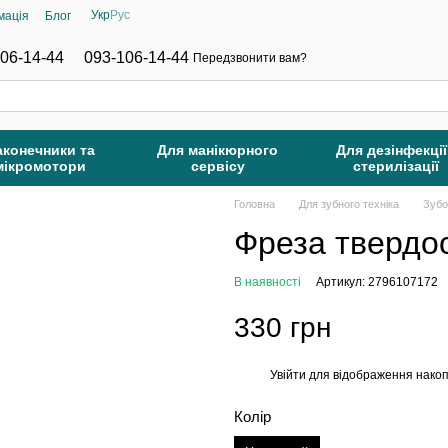
Укр
Рус
мація
Блог
06-14-44
093-106-14-44
Передзвонити вам?
аконечники та
Для манікюрного
Для дезінфекції
мікромотори
сервісу
стерилізації
Головна
Для зубного техніка
Зубо
Фреза твердо
В наявності
Артикул: 2796107172
330 грн
Увійти
для відображення накоп
%
Колір