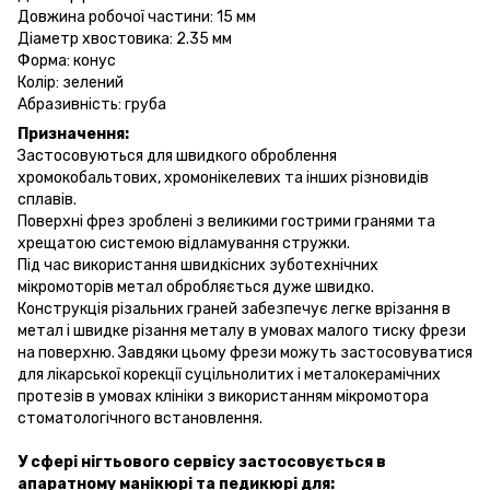
Довжина робочої частини: 15 мм
Діаметр хвостовика: 2.35 мм
Форма: конус
Колір: зелений
Абразивність: груба
Призначення:
Застосовуються для швидкого оброблення
хромокобальтових, хромонікелевих та інших різновидів
сплавів.
Поверхні фрез зроблені з великими гострими гранями та
хрещатою системою відламування стружки.
Під час використання швидкісних зуботехнічних
мікромоторів метал обробляється дуже швидко.
Конструкція різальних граней забезпечує легке врізання в
метал і швидке різання металу в умовах малого тиску фрези
на поверхню. Завдяки цьому фрези можуть застосовуватися
для лікарської корекції суцільнолитих і металокерамічних
протезів в умовах клініки з використанням мікромотора
стоматологічного встановлення.
У сфері нігтьового сервісу застосовується в
апаратному манікюрі та педикюрі для: