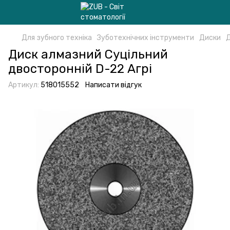
Для зубного техніка
Зуботехнічних інструменти
Диски
Д
Диск алмазний Суцільний
двосторонній D-22 Агрі
Артикул:
518015552
Написати відгук