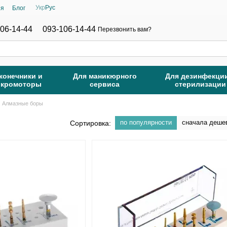
Укр
Рус
ия
Блог
06-14-44
093-106-14-44
Перезвонить вам?
конечники и
Для маникюрного
Для дезинфекци
икромоторы
сервиса
стерилизации
Алмазные боры
по популярности
сначала деше
Сортировка: