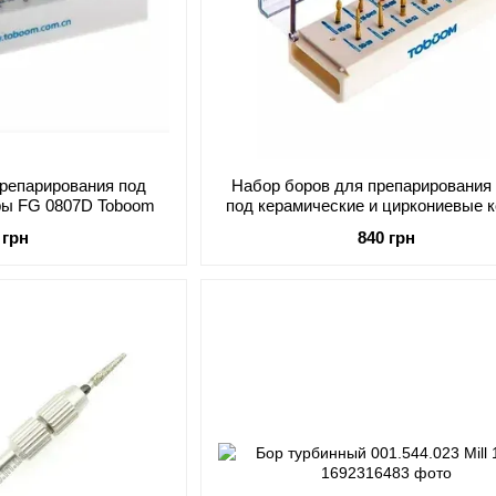
препарирования под
Набор боров для препарирования
ры FG 0807D Toboom
под керамические и циркониевые 
FG 0610D Toboom
 грн
840 грн