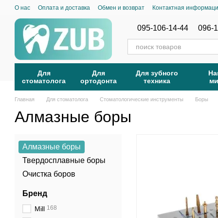
Перейти к основному контенту
О нас
Оплата и доставка
Обмен и возврат
Контактная информац
095-106-14-44
096-1
Для
Для
Для зубного
На
стоматолога
ортодонта
техника
м
Главная
Для стоматолога
Стоматологические инструменты
Боры
Алмазные боры
Алмазные боры
Твердосплавные боры
Очистка боров
Бренд
168
Mill