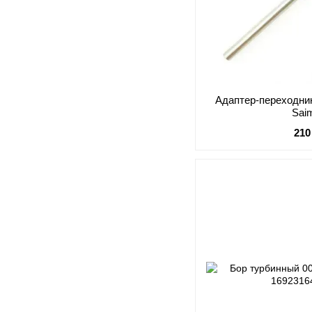
Адаптер-переходник
Sai
210