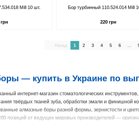
534.018 Mill 10 шт.
Бор турбинный 110.524.014 Mill 1
 грн
220 грн
Назад
1
2
3
4
5
6
...
оры — купить в Украине по выг
анный интернет-магазин стоматологических инструментов,
ания твёрдых тканей зуба, обработки эмали и финишной ко
анные алмазные боры разной формы, зернистости и цвето
200 позиций от ведущих мировых производителей — оригина
ые боры представлены в ZUB