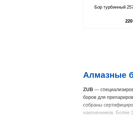
Бор турбинный 257.
220
Алмазные б
ZUB
— специализиров
боров для препариров
собраны сертифициров
наконечников. Более 
Какие алмазн