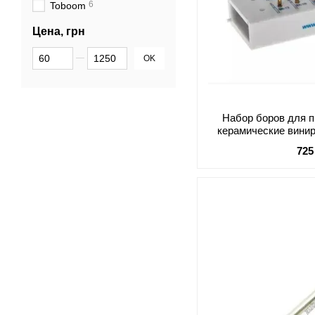
6
Toboom
Цена, грн
От Цена, грн
До Цена, грн
OK
Набор боров для 
керамические вини
725