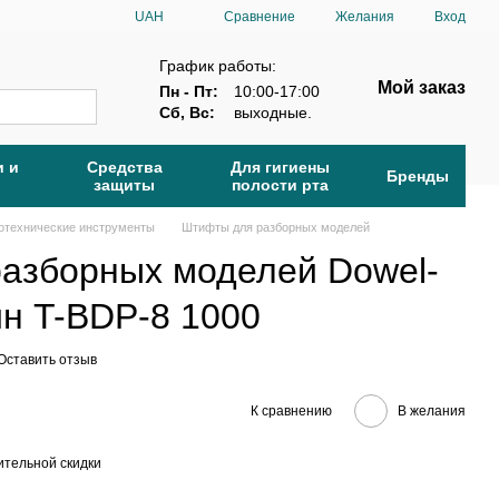
Сравнение
UAH
Желания
Вход
График работы:
Мой заказ
Пн - Пт:
10:00-17:00
Сб, Вс:
выходные.
и и
Средства
Для гигиены
Бренды
защиты
полости рта
отехнические инструменты
Штифты для разборных моделей
азборных моделей Dowel-
ин T-BDP-8 1000
Оставить отзыв
К сравнению
В желания
тельной скидки