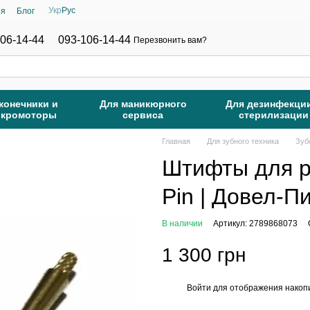
Укр
Рус
ия
Блог
06-14-44
093-106-14-44
Перезвонить вам?
конечники и
Для маникюрного
Для дезинфекци
икромоторы
сервиса
стерилизации
Главная
Для зубного техника
Зуб
Штифты для р
Pin | Довел-П
В наличии
Артикул: 2789868073
1 300 грн
Войти
для отображения накопи
%