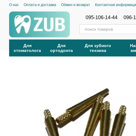
Перейти к основному контенту
О нас
Оплата и доставка
Обмен и возврат
Контактная информац
095-106-14-44
096-1
Для
Для
Для зубного
На
стоматолога
ортодонта
техника
м