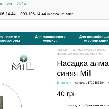
Укр
Рус
ия
Блог
06-14-44
093-106-14-44
Перезвонить вам?
конечники и
Для маникюрного
Для дезинфекци
икромоторы
сервиса
стерилизации
Главная
Для маникюрного сервиса
Насадки для фрезера алмазные Mill
Насадка алма
синяя Mill
В наличии
Артикул: 1719485584
40 грн
Войти
для отображения накопи
%