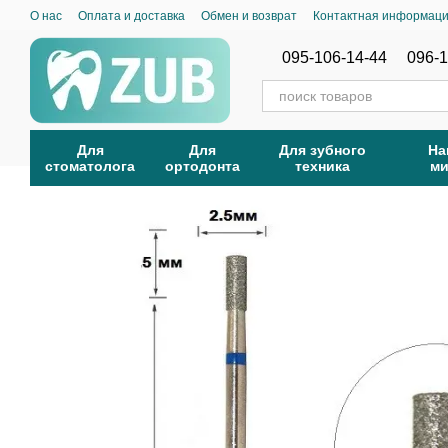
Перейти к основному контенту
О нас
Оплата и доставка
Обмен и возврат
Контактная информац
095-106-14-44
096-1
Для
Для
Для зубного
На
стоматолога
ортодонта
техника
м