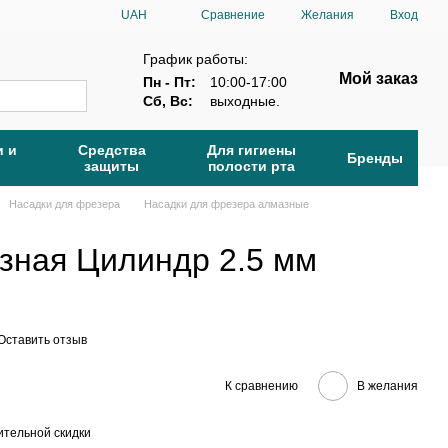
Сравнение
UAH
Желания
Вход
График работы:
Мой заказ
Пн - Пт:
10:00-17:00
Сб, Вс:
выходные.
и и
Средства
Для гигиены
Бренды
защиты
полости рта
Насадки для фрезера
Насадки для фрезера алмазные
зная Цилиндр 2.5 мм
Оставить отзыв
К сравнению
В желания
тельной скидки