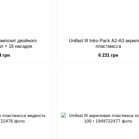
омпозит двойного
Unifast III Intro Pack A2-A3 акри
мл + 16 насадок
пластмасса
4 грн
6 231 грн