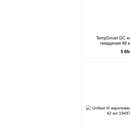
TempSmart DC к
твердения 48 
5 65