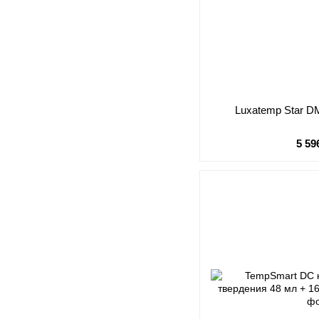
Luxatemp Star D
5 59