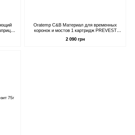
рующий
Oratemp C&B Материал для временных
шприц
коронок и мостов 1 картридж PREVEST
DenPro
2 090 грн