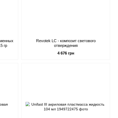
еменных
Revotek LC - композит светового
5 гр
отверждения
4 676 грн