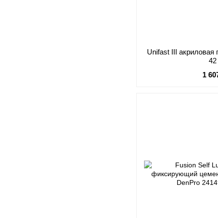
Unifast III акрилова
42
1 60