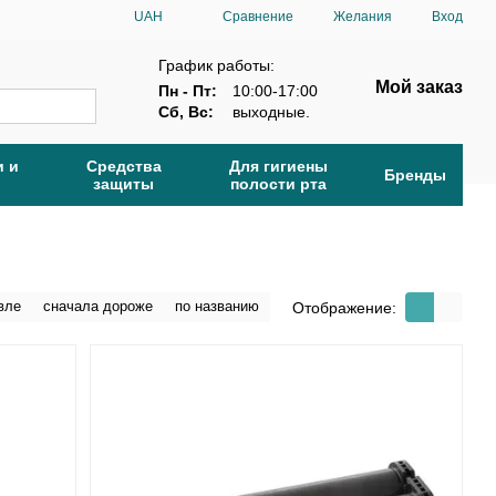
Сравнение
UAH
Желания
Вход
График работы:
Мой заказ
Пн - Пт:
10:00-17:00
Сб, Вс:
выходные.
и и
Средства
Для гигиены
Бренды
защиты
полости рта
вле
сначала дороже
по названию
Отображение: