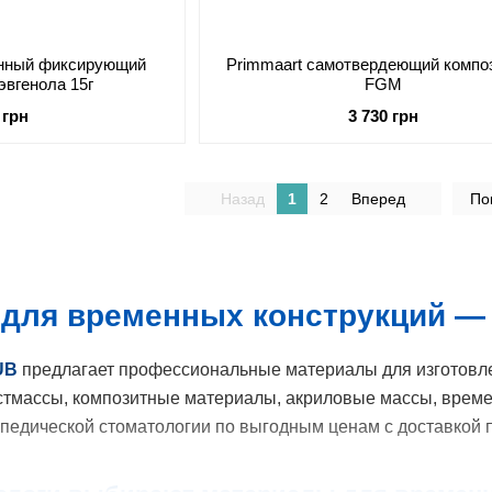
енный фиксирующий
Primmaart самотвердеющий композ
эвгенола 15г
FGM
 грн
3 730 грн
Назад
1
2
Вперед
По
для временных конструкций — к
UB
предлагает профессиональные материалы для изготовлен
тмассы, композитные материалы, акриловые массы, време
педической стоматологии по выгодным ценам с доставкой п