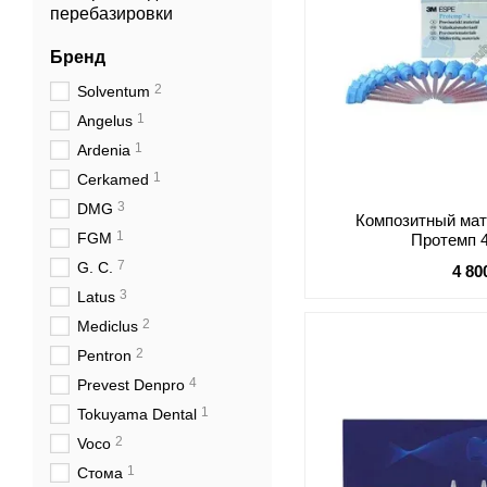
перебазировки
Бренд
2
Solventum
1
Angelus
1
Ardenia
1
Cerkamed
3
DMG
Композитный мат
1
FGM
Протемп 
7
G. C.
4 80
3
Latus
2
Mediclus
2
Pentron
4
Prevest Denpro
1
Tokuyama Dental
2
Voco
1
Стома