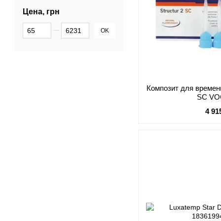
Цена, грн
От Цена, грн
До Цена, грн
OK
Композит для временн
SC VO
4 91