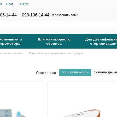
Укр
Рус
ия
Блог
06-14-44
093-106-14-44
Перезвонить вам?
конечники и
Для маникюрного
Для дезинфекци
икромоторы
сервиса
стерилизации
еские материалы
Материалы для временных конструкций
по популярности
сначала деше
Сортировка: