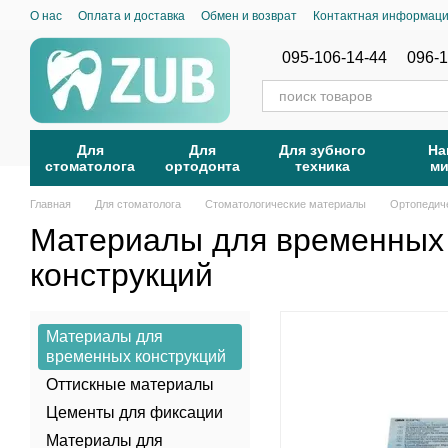
Перейти к основному контенту
О нас
Оплата и доставка
Обмен и возврат
Контактная информац
095-106-14-44
096-1
Для
Для
Для зубного
На
стоматолога
ортодонта
техника
м
Главная
Для стоматолога
Стоматологические материалы
Ортопедич
Материалы для временных
конструкций
Материалы для
временных конструкций
Оттискные материалы
Цементы для фиксации
Материалы для