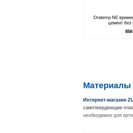
Oratemp NE врем
цемент без 
856
Материалы 
Интернет-магазин Z
самотвердеющие плас
необходимое для орто