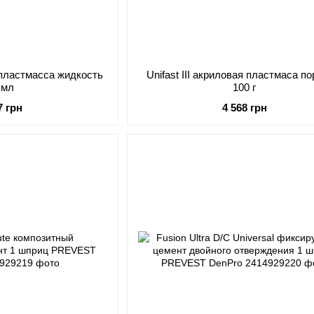
я пластмасса жидкость
Unifast III акриловая пластмаса п
 мл
100 г
7 грн
4 568 грн