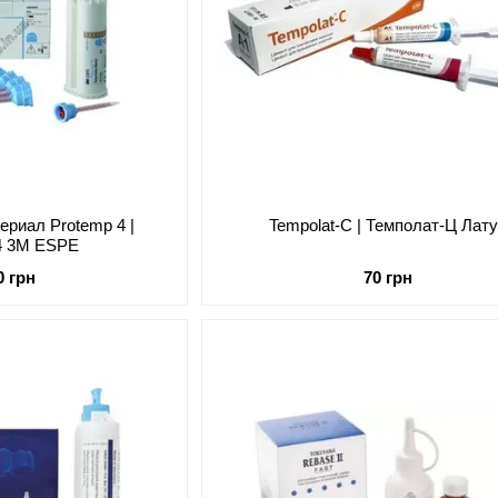
ериал Protemp 4 |
Tempolat-С | Темполат-Ц Лат
4 3M ESPE
0 грн
70 грн