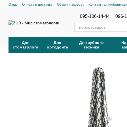
Перейти к основному контенту
О нас
Оплата и доставка
Обмен и возврат
Контактная информац
095-106-14-44
096-1
Для
Для
Для зубного
На
стоматолога
ортодонта
техника
м