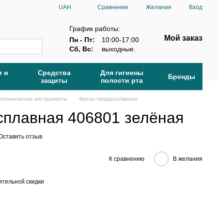
Сравнение
UAH
Желания
Вход
График работы:
Мой заказ
Пн - Пт:
10:00-17:00
Сб, Вс:
выходные.
и и
Средства
Для гигиены
Бренды
защиты
полости рта
отехнические инструменты
Фрезы твердосплавные
сплавная 406801 зелёная
Оставить отзыв
К сравнению
В желания
тельной скидки