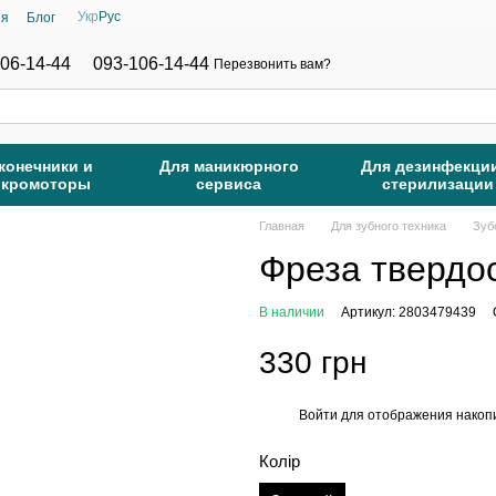
Укр
Рус
ия
Блог
06-14-44
093-106-14-44
Перезвонить вам?
конечники и
Для маникюрного
Для дезинфекци
икромоторы
сервиса
стерилизации
Главная
Для зубного техника
Зуб
Фреза твердо
В наличии
Артикул: 2803479439
330 грн
Войти
для отображения накопи
%
Колір