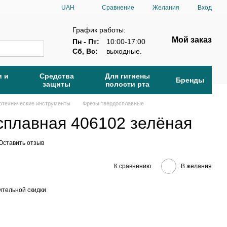
Сравнение
UAH
Желания
Вход
График работы:
Мой заказ
Пн - Пт:
10:00-17:00
Сб, Вс:
выходные.
и и
Средства
Для гигиены
Бренды
защиты
полости рта
отехнические инструменты
Фрезы твердосплавные
сплавная 406102 зелёная
Оставить отзыв
К сравнению
В желания
тельной скидки