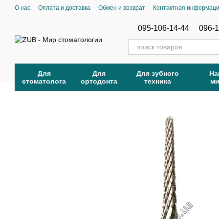
Перейти к основному контенту
О нас
Оплата и доставка
Обмен и возврат
Контактная информац
095-106-14-44
096-1
Для
Для
Для зубного
На
стоматолога
ортодонта
техника
м