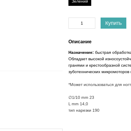
Зелений
Купить
Описание
Назначение:
быстрая обработка
Обладает высокой износоустой
гранями и крестообразной сист
зуботехнических микромоторов 
*Может использоваться для ногт
∅1/10 mm 23
L mm 14,0
тип нарезки 190