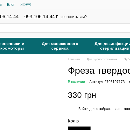
Укр
Рус
ия
Блог
06-14-44
093-106-14-44
Перезвонить вам?
конечники и
Для маникюрного
Для дезинфекци
икромоторы
сервиса
стерилизации
Главная
Для зубного техника
Зуб
Фреза твердо
В наличии
Артикул: 2796107173
330 грн
Войти
для отображения накопи
%
Колір