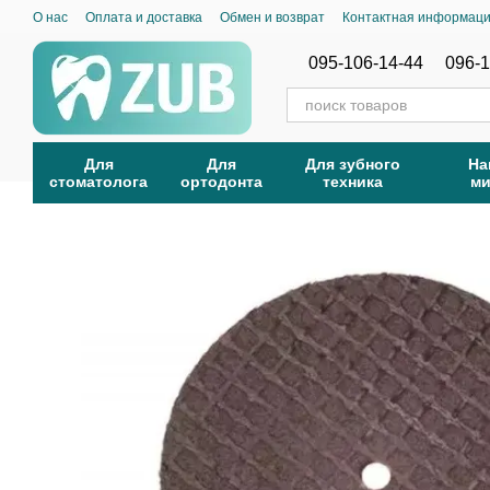
Перейти к основному контенту
О нас
Оплата и доставка
Обмен и возврат
Контактная информац
095-106-14-44
096-1
Для
Для
Для зубного
На
стоматолога
ортодонта
техника
м