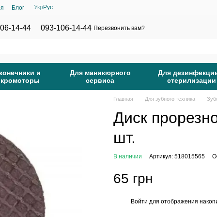
Укр
Рус
ия
Блог
06-14-44
093-106-14-44
Перезвонить вам?
конечники и
Для маникюрного
Для дезинфекци
икромоторы
сервиса
стерилизации
Главная
Для зубного техника
Зуб
Диск прорезн
шт.
В наличии
Артикул: 518015565
О
65 грн
Войти
для отображения накопи
%