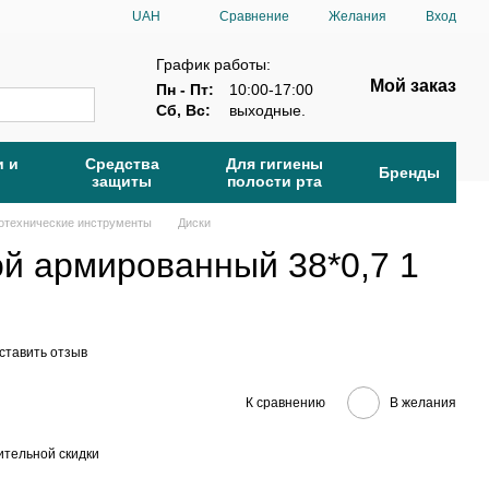
Сравнение
UAH
Желания
Вход
График работы:
Мой заказ
Пн - Пт:
10:00-17:00
Сб, Вс:
выходные.
и и
Средства
Для гигиены
Бренды
защиты
полости рта
отехнические инструменты
Диски
ой армированный 38*0,7 1
ставить отзыв
К сравнению
В желания
тельной скидки