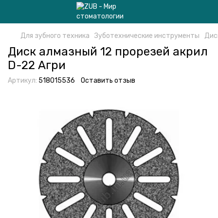
Для зубного техника
Зуботехнические инструменты
Дис
Диск алмазный 12 прорезей акрил
D-22 Агри
Артикул:
518015536
Оставить отзыв