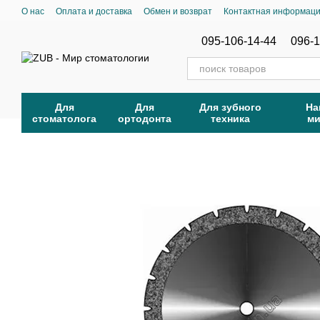
Перейти к основному контенту
О нас
Оплата и доставка
Обмен и возврат
Контактная информац
095-106-14-44
096-1
Для
Для
Для зубного
На
стоматолога
ортодонта
техника
м