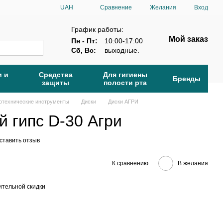
Сравнение
UAH
Желания
Вход
График работы:
Мой заказ
Пн - Пт:
10:00-17:00
Сб, Вс:
выходные.
и и
Средства
Для гигиены
Бренды
защиты
полости рта
отехнические инструменты
Диски
Диски АГРИ
 гипс D-30 Агри
ставить отзыв
К сравнению
В желания
тельной скидки