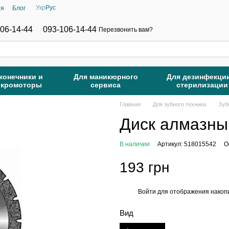
Укр
Рус
ия
Блог
06-14-44
093-106-14-44
Перезвонить вам?
конечники и
Для маникюрного
Для дезинфекци
икромоторы
сервиса
стерилизации
Главная
Для зубного техника
Зуб
Диск алмазный
В наличии
Артикул: 518015542
О
193 грн
Войти
для отображения накопи
%
Вид