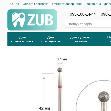
Перейти до основного контенту
Про нас
Оплата і доставка
Обмін та повернення
Контактна інфор
095-106-14-44
096-1
Для
Для
Для зубного
Н
стоматолога
ортодонта
техніка