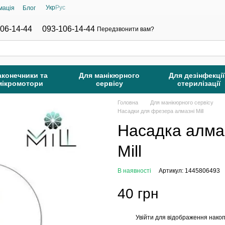
Укр
Рус
мація
Блог
06-14-44
093-106-14-44
Передзвонити вам?
аконечники та
Для манікюрного
Для дезінфекції
мікромотори
сервісу
стерилізації
Головна
Для манікюрного сервісу
Насадки для фрезера алмазні Mill
Насадка алма
Mill
В наявності
Артикул: 1445806493
40 грн
Увійти
для відображення накоп
%