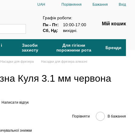
Порівняння
UAH
Бажання
Вхід
Графік роботи:
Мій кошик
Пн - Пт:
10:00-17:00
Сб, Нд:
вихідні.
 і
Засоби
Для гігієни
Бренди
захисту
порожнини рота
Насадки для фрезера
Насадки для фрезера алмазні
зна Куля 3.1 мм червона
Написати відгук
Порівняти
В бажання
ичувальної знижки