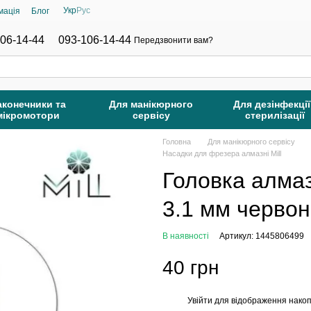
Укр
Рус
мація
Блог
06-14-44
093-106-14-44
Передзвонити вам?
аконечники та
Для манікюрного
Для дезінфекції
мікромотори
сервісу
стерилізації
Головна
Для манікюрного сервісу
Насадки для фрезера алмазні Mill
Головка алмаз
3.1 мм червона
В наявності
Артикул: 1445806499
40 грн
Увійти
для відображення накоп
%