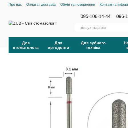
Перейти до основного контенту
Про нас
Оплата і доставка
Обмін та повернення
Контактна інфор
095-106-14-44
096-1
Для
Для
Для зубного
Н
стоматолога
ортодонта
техніка