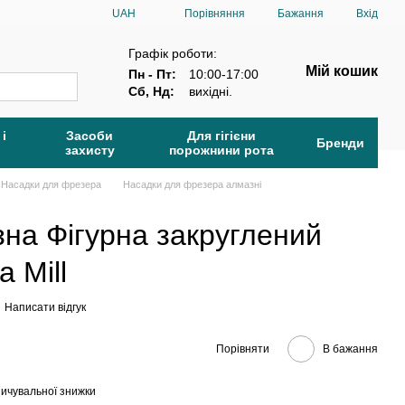
Порівняння
UAH
Бажання
Вхід
Графік роботи:
Мій кошик
Пн - Пт:
10:00-17:00
Сб, Нд:
вихідні.
 і
Засоби
Для гігієни
Бренди
захисту
порожнини рота
Насадки для фрезера
Насадки для фрезера алмазні
на Фігурна закруглений
 Mill
Написати відгук
Порівняти
В бажання
ичувальної знижки