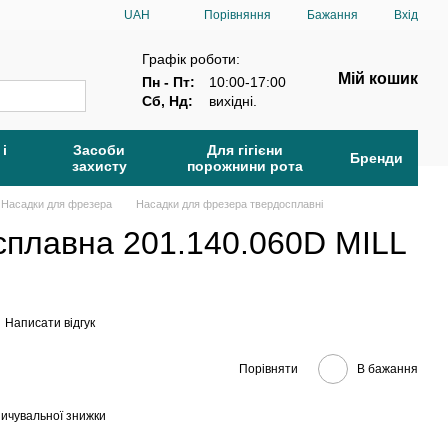
Порівняння
UAH
Бажання
Вхід
Графік роботи:
Мій кошик
Пн - Пт:
10:00-17:00
Сб, Нд:
вихідні.
 і
Засоби
Для гігієни
Бренди
захисту
порожнини рота
Насадки для фрезера
Насадки для фрезера твердосплавні
сплавна 201.140.060D MILL
Написати відгук
Порівняти
В бажання
ичувальної знижки