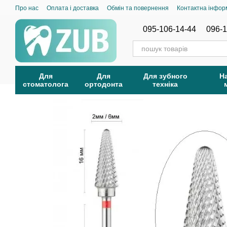
Перейти до основного контенту
Про нас
Оплата і доставка
Обмін та повернення
Контактна інфор
095-106-14-44
096-1
Для
Для
Для зубного
Н
стоматолога
ортодонта
техніка