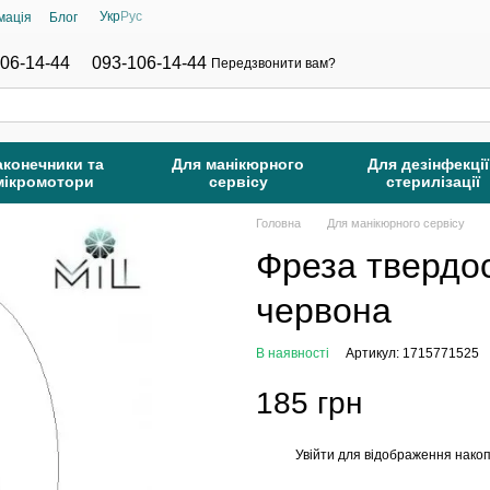
Укр
Рус
мація
Блог
06-14-44
093-106-14-44
Передзвонити вам?
аконечники та
Для манікюрного
Для дезінфекції
мікромотори
сервісу
стерилізації
Головна
Для манікюрного сервісу
Фреза твердо
червона
В наявності
Артикул: 1715771525
185 грн
Увійти
для відображення накоп
%