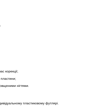
м
ас корекції;
 пластини;
овщеними нігтями.
дивідуальному пластиковому футлярі.