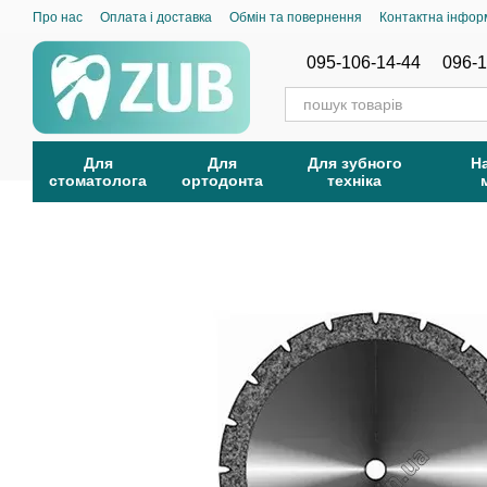
Перейти до основного контенту
Про нас
Оплата і доставка
Обмін та повернення
Контактна інфор
095-106-14-44
096-1
Для
Для
Для зубного
Н
стоматолога
ортодонта
техніка