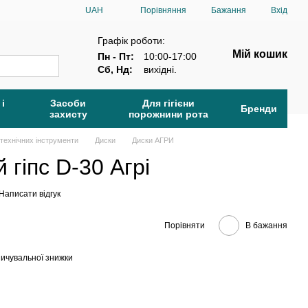
Порівняння
UAH
Бажання
Вхід
Графік роботи:
Мій кошик
Пн - Пт:
10:00-17:00
Сб, Нд:
вихідні.
 і
Засоби
Для гігієни
Бренди
захисту
порожнини рота
технічних інструменти
Диски
Диски АГРИ
 гіпс D-30 Агрі
Написати відгук
Порівняти
В бажання
ичувальної знижки