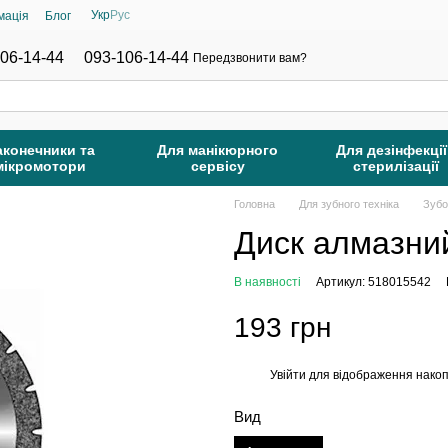
Укр
Рус
мація
Блог
06-14-44
093-106-14-44
Передзвонити вам?
аконечники та
Для манікюрного
Для дезінфекції
мікромотори
сервісу
стерилізації
Головна
Для зубного техніка
Зубо
Диск алмазний
В наявності
Артикул: 518015542
193 грн
Увійти
для відображення накоп
%
Вид